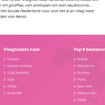
 tot giraffes, van antilopen tot aan neushoorns...
t het koude Nederland voor wat het is en vlieg naar
den van Kenia.
Vliegtickets naar
Top 8 bestem
Europa
Dubai
Noord-Amerika
Barcelona
Zuid-Amerika
Sydney
Azië
Porto
Afrika
New York
Australië
Melbourne
Parijs