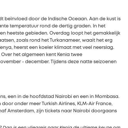
dt beïnvloed door de Indische Oceaan. Aan de kust is
ante temperatuur rond de dertig graden. In het
 en heetste gebieden. Overdag loopt het gemakkelijk
atsen, zoals rond het Turkanameer, waait het erg
enya, heerst een koeler klimaat met veel neerslag.
. Over het algemeen kent Kenia twee
november - december. Tijdens deze natte seizoenen
ens, een in de hoofdstad Nairobi en een in Mombasa.
oor onder meer Turkish Airlines, KLM-Air France,
vanaf Amsterdam, zijn tickets naar Nairobi doorgaans
? Dan is een vliegreis naar Kenia de ultieme keuze om