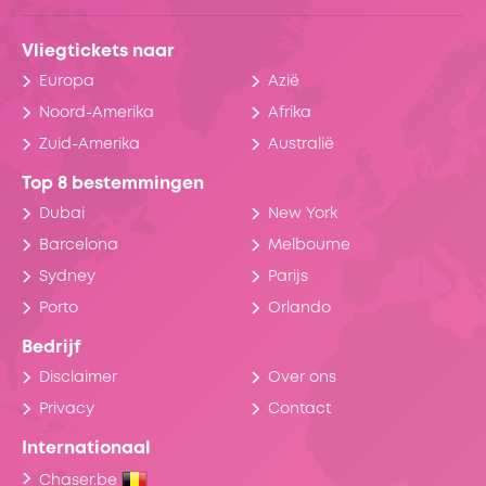
Vliegtickets naar
Europa
Azië
Noord-Amerika
Afrika
Zuid-Amerika
Australië
Top 8 bestemmingen
Dubai
New York
Barcelona
Melbourne
Sydney
Parijs
Porto
Orlando
Bedrijf
Disclaimer
Over ons
Privacy
Contact
Internationaal
Chaser.be