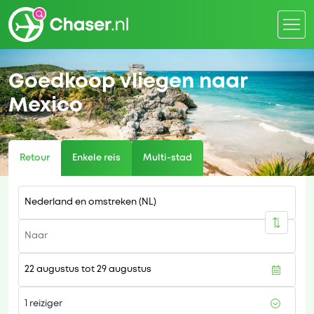
Goedkoop vliegen naar
Mexico
Retour
Enkele reis
Multi-stad
1 reiziger