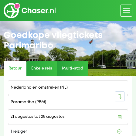
Goedkope vliegtickets
Parimaribo
Retour
Enkele reis
Multi-stad
1 reiziger