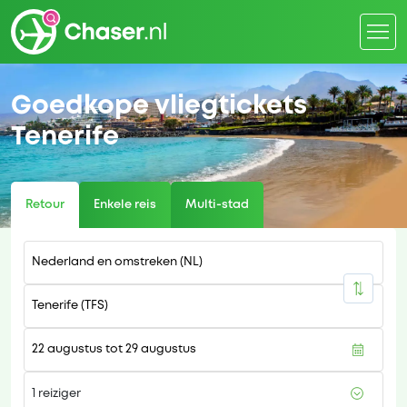
Goedkope vliegtickets
Tenerife
Retour
Enkele reis
Multi-stad
1 reiziger