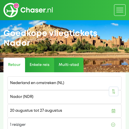
Goedkope vliegtickets
Nador
Retour
Enkele reis
Multi-stad
1 reiziger