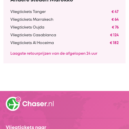
Andere steden Marokko
Vliegtickets Tanger
€ 47
Vliegtickets Marrakech
€ 64
Vliegtickets Oujda
€ 76
Vliegtickets Casablanca
€ 124
Vliegtickets Al Hoceima
€ 182
Laagste retourprijzen van de afgelopen 24 uur
Vliegtickets naar